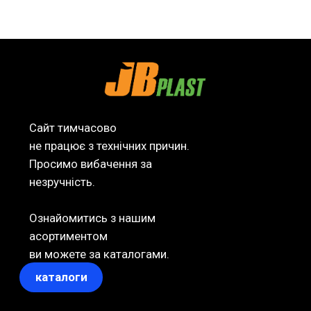
Сайт тимчасово
не працює з технічних причин.
Просимо вибачення за
незручність.
Ознайомитись з нашим
асортиментом
ви можете за каталогами.
каталоги
Зв'язатися з нами:
т ел.:
+38(061)2185252
e-mail:
jbplast@jbplast.com